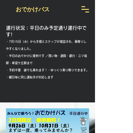
おでかけバス
運行状況：平日のみ予定通り運行中で
す!
・7月15日（水）から手摺とステップが増設され、乗降りし
やすくなりました。
・平日のおでかけに便利です ／買い物・通院・銀行・三ツ境
駅・希望ケ丘駅まで
・予約不要 誰でも乗れます！・ゆっくり乗り降りできます。
・曜日毎に同じ運転手が対応します